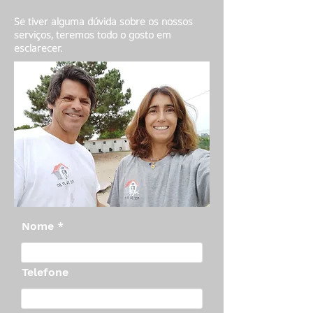
Se tiver alguma dúvida sobre os nossos
serviços, teremos todo o gosto em
esclarecer.
Nome
Telefone